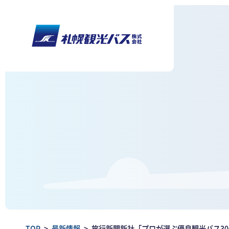
TOP
>
最新情報
>
旅行新聞新社「プロが選ぶ優良観光バス30