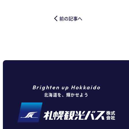
前の記事へ
arrow_back_ios
Brighten up Hokkaido
北海道を、輝かせよう