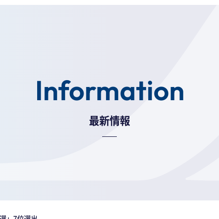
Information
ツアー 一覧
会社概
最新情報
厚別ふれあい循環バス
採用情
バスラインナップ
よくあ
ツアーバス乗り場
お問い
選」7位選出