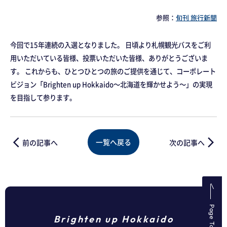
参照：
旬刊 旅行新聞
今回で15年連続の入選となりました。 日頃より札幌観光バスをご利
用いただいている皆様、投票いただいた皆様、ありがとうございま
す。 これからも、ひとつひとつの旅のご提供を通じて、コーポレート
ビジョン「Brighten up Hokkaido～北海道を輝かせよう～」の実現
を目指して参ります。
arrow_back_ios
arrow_forward_ios
一覧へ戻る
前の記事へ
次の記事へ
Page Top
Brighten up Hokkaido