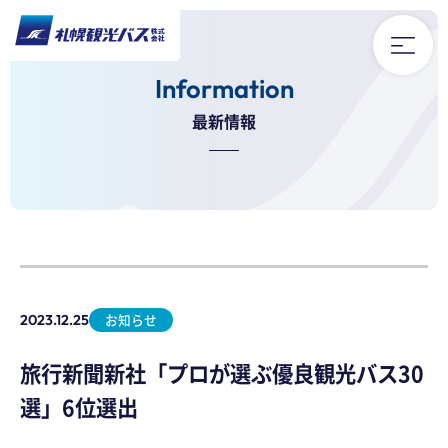
Information
最新情報
ツアー 一覧
採用情報
厚別ふれあい循環バス
よくある質問
お知らせ
2023.12.25
バスラインナップ
お問い合わせ
旅行新聞新社「プロが選ぶ優良観光バス30
ツアーバス乗り場
最新情報
選」6位選出
会社概要
SAKKAN JOURNAL