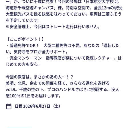
ー」が、ついに千歳に見参！今回の会場は「日本航空大学校 北
海道新千歳空港キャンパス」様。特別な空間で、全長12mの現役
大型観光バスを操る快感を味わってください。車両は三菱ふそう
を予定しています。
※安全管理上、今回はストレート走行は行いません。
【ここがポイント！】
・普通免許でOK！ 大型二種免許は不要。あなたの「運転した
い」気持ちをプロが全力サポート。
・完全マンツーマン 指導教官が横について徹底レクチャー。は
じめての方も安心。
今回の教官は、まさかのあの人…！？
美唄、北見、余市での開催を経て、さらなる進化を遂げる
vol.9。千歳の空の下、プロのハンドルさばきに挑戦する、没入
感100％の1日をお届けします。
日程 2026年6月27日 （土）
calendar_today