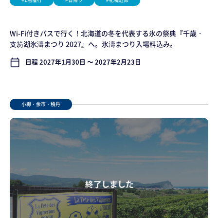
Wi-Fi付きバスで行く！北海道の冬を代表する氷の祭典『千歳・
支笏湖氷濤まつり 2027』へ。氷濤まつり入場料込み。
日程 2027年1月30日 ～ 2027年2月23日
calendar_today
小樽・余市・積丹