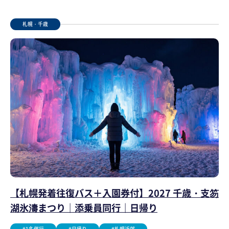
札幌・千歳
【札幌発着往復バス＋入園券付】2027 千歳・支笏
湖氷濤まつり｜添乗員同行｜日帰り
#1名催行
#日帰り
#札幌近郊