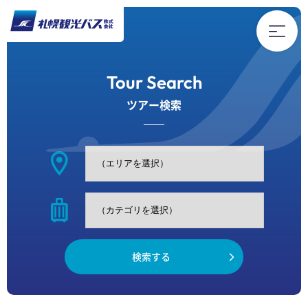
Tour Search
ツアー検索
location_on
ツアー 一覧
採用情報
luggage
厚別ふれあい循環バス
よくある質問
バスラインナップ
お問い合わせ
検索する
ツアーバス乗り場
最新情報
会社概要
SAKKAN JOURNAL