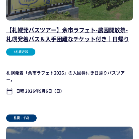
【札幌発バスツアー】余市ラフェト-農園開放祭-
札幌発着バス＆入手困難なチケット付き｜日帰り
#札幌近郊
札幌発着「余市ラフェト2026」の入園券付き日帰りバスツア
ー。
日程 2026年9月6日（日）
calendar_today
札幌・千歳