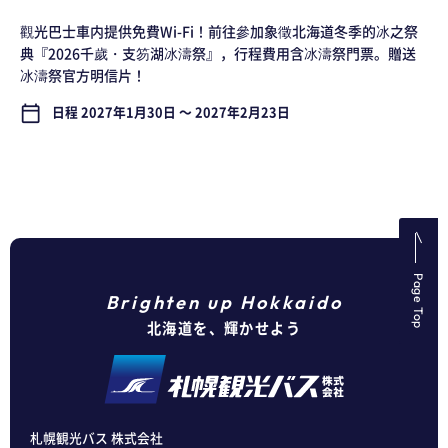
觀光巴士車内提供免費Wi-Fi！前往參加象徵北海道冬季的冰之祭
典『2026千歲・支笏湖冰濤祭』，行程費用含冰濤祭門票。贈送
冰濤祭官方明信片！
日程 2027年1月30日 ～ 2027年2月23日
calendar_today
Page Top
Brighten up Hokkaido
北海道を、輝かせよう
札幌観光バス 株式会社