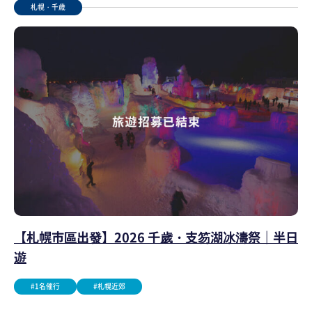
札幌・千歳
【札幌市區出發】2026 千歲・支笏湖冰濤祭｜半日
遊
#1名催行
#札幌近郊